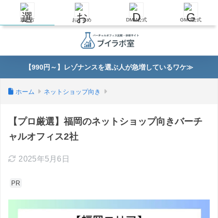
選び方
選び方
おすすめ
おすすめ
DMM公式
DMM公式
GMO公式
GMO公式
【990円～】レゾナンスを選ぶ人が急増しているワケ≫
ホーム
ネットショップ向き
【プロ厳選】福岡のネットショップ向きバーチ
ャルオフィス2社
2025年5月6日
PR