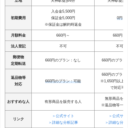
立地
天神駅徒歩6分
天神駅徒歩
入会金5,500円
初期費用
保証金5,000円
0円
※保証金は解約時返金
月額料金
660円～
660円～
法人登記
不可
不可
郵便物
660円のプラン：なし
660円のプラン
定期転送
660円のプラン
返品物等
660円のプラン：可能
※1,650円以上
対応
で対応可
無形商品を扱
おすすめな人
有形商品を販売する人
※返品物等一切
＞公式サイト
＞公式サイ
リンク
＞詳細な分析記事
＞詳細な分析