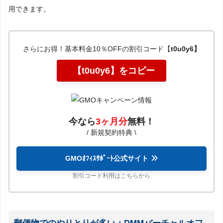
用できます。
さらにお得！基本料金10％OFFの割引コード【
t0u0y6】
【t0u0y6】をコピー
今なら
3ヶ月分
無料
！
/ 新規契約特典 \
GMOｵﾌｨｽｻﾎﾟｰﾄ公式サイト
割引コード利用はこちらから