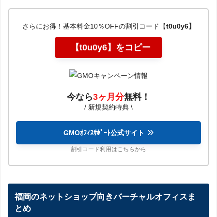
さらにお得！基本料金10％OFFの割引コード【
t0u0y6】
【t0u0y6】をコピー
今なら
3ヶ月分
無料
！
/ 新規契約特典 \
GMOｵﾌｨｽｻﾎﾟｰﾄ公式サイト
割引コード利用はこちらから
福岡のネットショップ向きバーチャルオフィスま
とめ