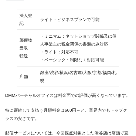
DMMバーチャルオフィス申し込みの流れ
DMMバーチャルオフィス申し込みの流れ・概
法人登
ライト・ビジネスプランで可能
要
記
DMMバーチャルオフィス申し込みの流れ・詳
細
・ミニマム：ネットショップ関係又は個
郵便物
人事業主の税金関係の書類のみ対応
DMMバーチャルオフィスのよくある疑問・質
受取・
・ライト：対応不可
問
転送
・ベーシック：制限なく対応可能
バーチャルオフィスって何？簡単に説明して
欲しい
銀座/渋谷/横浜/名古屋/大阪/京都/福岡/札
店舗
バーチャルオフィスは住所のみ無料で借りら
幌
れるの？
DMMバーチャルオフィスのキャンペーンは？
DMMバーチャルオフィスは料金面での評価が高くなっています。
DMMバーチャルオフィスの解約方法は？
DMMバーチャルオフィスの本人確認方法は？
特に継続して支払う月額料金は660円～と、業界内でもトップク
DMMバーチャルオフィス会員サイトのログイ
ラスの安さです。
ンはどこからするの？
DMMバーチャルオフィスの問い合わせ方法
郵便サービスについては、今回採点対象とした渋谷店は店舗で直
は？