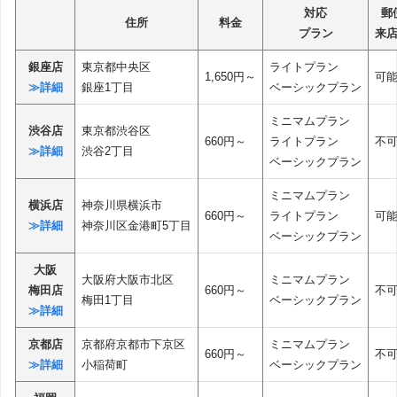
対応
郵
住所
料金
プラン
来
銀座店
東京都中央区
ライトプラン
1,650円～
可
≫詳細
銀座1丁目
ベーシックプラン
ミニマムプラン
渋谷店
東京都渋谷区
660円～
ライトプラン
不
≫詳細
渋谷2丁目
ベーシックプラン
ミニマムプラン
横浜店
神奈川県横浜市
660円～
ライトプラン
可
≫詳細
神奈川区金港町5丁目
ベーシックプラン
大阪
大阪府大阪市北区
ミニマムプラン
梅田店
660円～
不
梅田1丁目
ベーシックプラン
≫詳細
京都店
京都府京都市下京区
ミニマムプラン
660円～
不
≫詳細
小稲荷町
ベーシックプラン