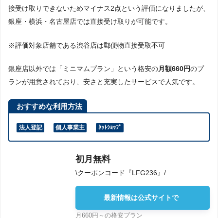
DMMバーチャルオフィスで借りた住所で法人
接受け取りできないためマイナス2点という評価になりましたが、
登記は可能？
銀座・横浜・名古屋店では直接受け取りが可能です。
DMMバーチャルオフィスに届いた郵便物はど
うなる？
※評価対象店舗である渋谷店は郵便物直接受取不可
DMMバーチャルオフィスで借りられる住所
は？
銀座店以外では「ミニマムプラン」という格安の
月額660円
のプ
DMMバーチャルオフィスはプラン変更できま
ランが用意されており、安さと充実したサービスで人気です。
すか？
DMMバーチャルオフィスは領収書を発行して
おすすめな利用方法
いますか？
DMMバーチャルオフィスのまとめ
法人登記
個人事業主
ﾈｯﾄｼｮｯﾌﾟ
超大手DMMだからできるサービス
DMMバーチャルオフィスの店舗情報
初月無料
\クーポンコード『LFG236』/
最新情報は公式サイトで
月660円～の格安プラン