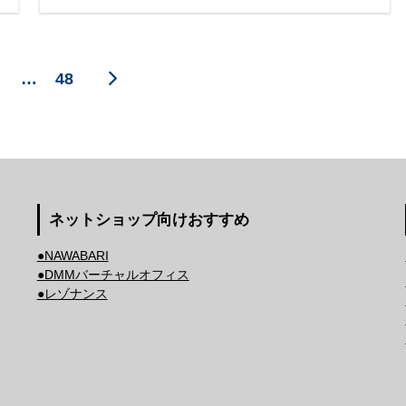
…
48
ネットショップ向けおすすめ
●NAWABARI
●DMMバーチャルオフィス
●レゾナンス