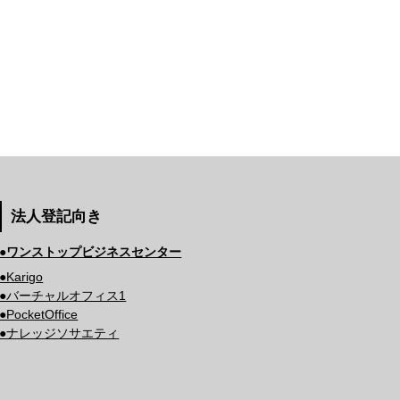
法人登記向き
●ワンストップビジネスセンター
●Karigo
●バーチャルオフィス1
●PocketOffice
●ナレッジソサエティ