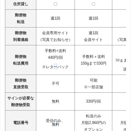
住所貸し
〇
〇
郵便物
週1回
週1回
週
転送
郵便物
会員専用サイト
週1回
L
到着連絡
（写真でお知らせ）
会員サイト
（写真で
手数料+送料
手
郵便物
手数料＋送料
440円/回
50ｇまで
転送費用
150gまで330円
※レターパック
送料
郵便物
可能
不可
直接受取
※一部店舗
サインが必要な
無料
330円/回
郵便物受取
転送のみ
発
受信のみ、
電話番号
月額2,860円の
月額1
無料
オプション
オプ