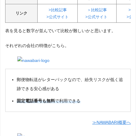
>比較記事
＞比較記事
>比
リンク
>公式サイト
>公式サイト
>公
表を見ると数字が並んでいて比較が難しいかと思います。
それぞれの会社の特徴がこちら。
郵便物転送がレターパックなので、紛失リスクが低く追
跡できる安心感がある
固定電話番号も無料
で利用できる
≫NAWABARI概要へ