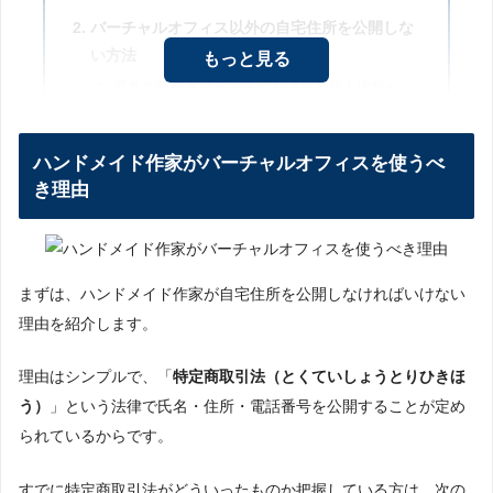
バーチャルオフィス以外の自宅住所を公開しな
い方法
もっと見る
通常の販売事業者の表示方法だと個人情報が
満載
ハンドメイド作家が氏名・住所・連絡先を非
ハンドメイド作家がバーチャルオフィスを使うべ
表示にする条件
き理由
「氏名・住所・連絡先を非公開」の新たな問
題
ハンドメイド作家がバーチャルオフィスを使う
メリット
まずは、ハンドメイド作家が自宅住所を公開しなければいけない
ハンドメイド作家がバーチャルオフィスを利
理由を紹介します。
用するメリット
ハンドメイド作家のバーチャルオフィスの利
理由はシンプルで、「
特定商取引法（とくていしょうとりひきほ
用方法
う）
」という法律で氏名・住所・電話番号を公開することが定め
ハンドメイド作家がバーチャルオフィスを利
られているからです。
用する際の注意点
ハンドメイド作家向きおすすめバーチャルオフ
すでに特定商取引法がどういったものか把握している方は、次の