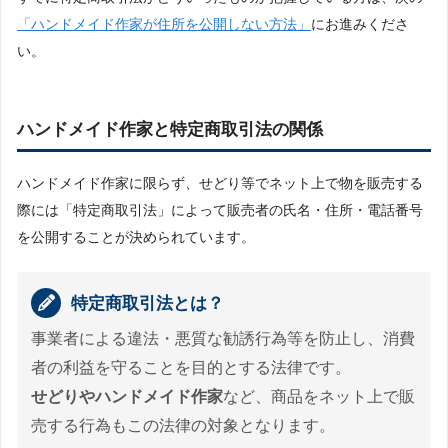
ィス
「ハンドメイド作家が住所を公開しない方法」
にお進みくださ
ハンドメイド作家向きバーチャルオフィスラ
い。
ンキング
ハンドメイド作家向きバーチャルオフィス各
社の概要
ハンドメイド作家と特定商取引法の関係
ハンドメイド作家とバーチャルオフィス≫よく
ある疑問・質問
ハンドメイド作家に限らず、せどり等でネット上で物を販売する
際には「特定商取引法」によって販売者の氏名・住所・電話番号
バーチャルオフィスで借りた住所はどこで使
える？
を公開することが決められています。
契約はどうやってする？
バーチャルオフィスで借りた住所を使うのは
特定商取引法とは？
違法？
1番安いバーチャルオフィスはどれ？
事業者による違法・悪質な勧誘行為等を防止し、消費
ハンドメイド作家にはバーチャルオフィスを使
者の利益を守ることを目的とする法律です。
ってほしい
せどりやハンドメイド作家
など、商品をネット上で販
売する行為もこの法律の対象となります。