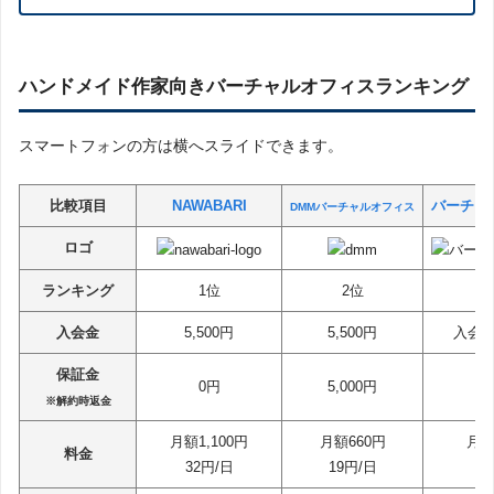
ハンドメイド作家向きバーチャルオフィスランキング
スマートフォンの方は横へスライドできます。
比較項目
NAWABARI
バーチャ
DMMバーチャルオフィス
ロゴ
ランキング
1位
2位
入会金
5,500円
5,500円
入会金
保証金
0円
5,000円
5,
※解約時返金
月額1,100円
月額660円
月額
料金
32円/日
19円/日
2