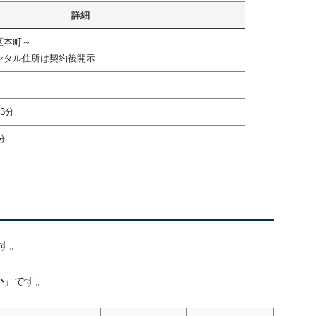
詳細
区本町～
ンタル住所は契約後開示
3分
分
す。
か
」です。