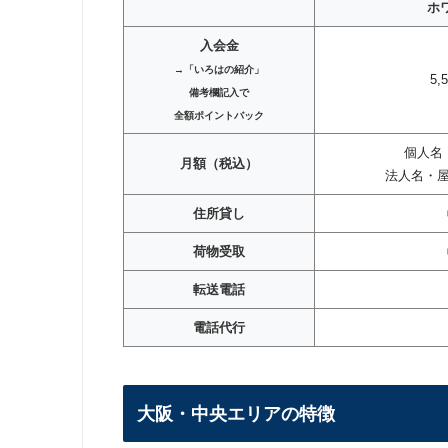
ホ
入会金
→「いろはの紹介」
5,
備考欄記入で
全額ポイントバック
個人名：
月額（税込）
法人名・屋号
住所貸し
荷物受取
転送電話
電話代行
大阪・中央エリアの特徴