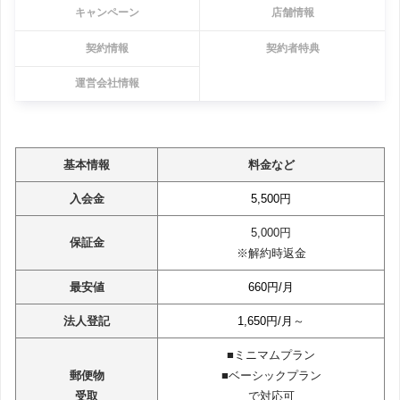
キャンペーン
店舗情報
契約情報
契約者特典
運営会社情報
基本情報
料金など
入会金
5,500円
5,000円
保証金
※解約時返金
最安値
660円/月
法人登記
1,650円/月
～
■ミニマムプラン
郵便物
■ベーシックプラン
受取
で対応可