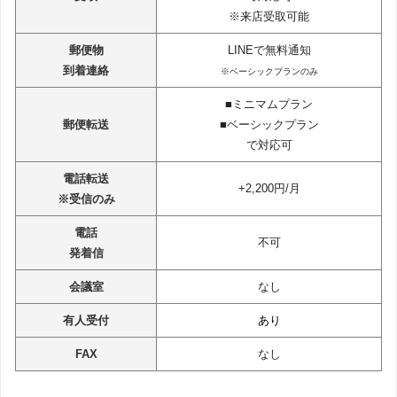
※来店受取可能
郵便物
LINEで無料通知
到着連絡
※ベーシックプランのみ
■ミニマムプラン
郵便転送
■ベーシックプラン
で対応可
電話転送
+2,200円/月
※受信のみ
電話
不可
発着信
会議室
なし
有人受付
あり
FAX
なし