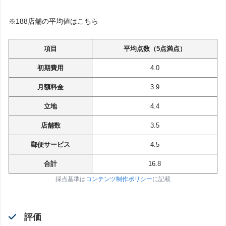
※188店舗の平均値はこちら
項目
平均点数（5点満点）
初期費用
4.0
月額料金
3.9
立地
4.4
店舗数
3.5
郵便サービス
4.5
合計
16.8
採点基準は
コンテンツ制作ポリシー
に記載
評価