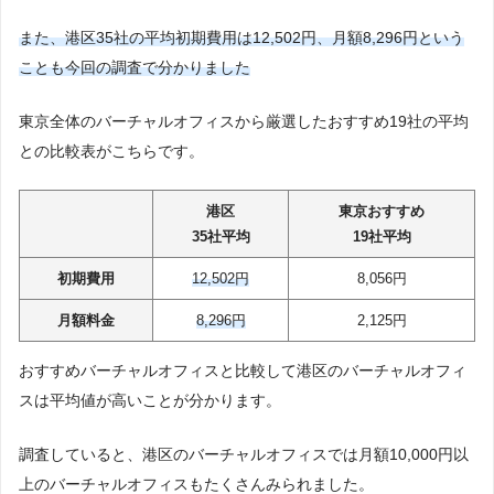
アントレサポート
また、港区35社の平均初期費用は12,502円、月額8,296円という
コンパスオフィス
ことも今回の調査で分かりました
シェアル虎ノ門
リブポート浜松町/品川
東京全体のバーチャルオフィスから厳選したおすすめ19社の平均
エキスパートオフィス新橋／内幸町
【閉鎖】WEIN挑戦者STUDIO
との比較表がこちらです。
スペラボ品川駅港南口店
ビステーション新橋
港区
東京おすすめ
35社平均
19社平均
バーチャルオフィスとは
バーチャルオフィスとは？
初期費用
12,502円
8,056円
バーチャルオフィスでできること
月額料金
8,296円
2,125円
バーチャルオフィスのメリット
バーチャルオフィスのデメリット
おすすめバーチャルオフィスと比較して港区のバーチャルオフィ
バーチャルオフィスがおすすめな人
スは平均値が高いことが分かります。
通常の事務所契約と比較
港区のバーチャルオフィスまとめ
調査していると、港区のバーチャルオフィスでは月額10,000円以
上のバーチャルオフィスもたくさんみられました。
23区からバーチャルオフィスを選びたい方へ