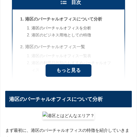
目次
港区のバーチャルオフィスについて分析
港区のバーチャルオフィスを分析
港区のビジネス用地としての特徴
港区のバーチャルオフィス一覧
港区のバーチャルオフィス一覧表
港区の利用目的別のおすすめバーチャルオフ
ィス
もっと見る
港区の各バーチャルオフィスの概要
レゾナンス 浜松町本店/青山店
GMOオフィスサポート青山店
港区のバーチャルオフィスについて分析
港区のKarigo５店舗
港区のワンストップビジネスセンター6店舗
ユナイテッドオフィス青山店/虎ノ門店
iKat（アイカット）
まず最初に、港区のバーチャルオフィスの特徴を紹介していきま
THE HUB