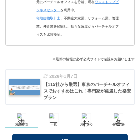
元にバーチャルオフィスを分析。現在
ワンストップビ
ジネスセンター
を利用中。
宅地建物取引士
、不動産大家業、リフォーム業、管理
業、仲介業を経験し、様々な角度からバーチャルオフ
ィスを比較検証。
※最新の情報は必ず公式サイトで確認をお願いします
2026年1月7日
【115社から厳選】東京のバーチャルオフィ
スでおすすめはこれ！専門家が厳選した格安
プラン
港区特徴
一覧
おすすめ
各社概要