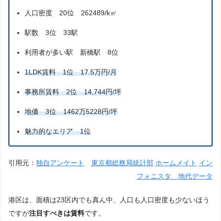
人口密度 20位 262489/k㎡
駅数 3位 33駅
利用者が多い駅 新橋駅 8位
1LDK賃料 1位 17.5万円/月
事務所賃料 2位 14,744円/坪
地価 3位 1462万5228円/坪
魅力的なエリア 1位
引用元：
独自アンケート
東京都総務局統計部
ホームメイト
イン
フォニスタ
地代データ
港区は、面積は23区内でも真ん中、人口も人口密度も少ないほう
ですが
注目すべきは賃料
です。