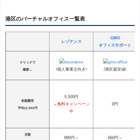
港区のバーチャルオフィス一覧表
GMO
レゾナンス
オフィスサポート
クリックで
/個人事業主向き\
/港区最安値\
概要→
5,500円
初期費用
→無料キャンペーン
0円
平均12,502円
中
月額
990円～
660円～