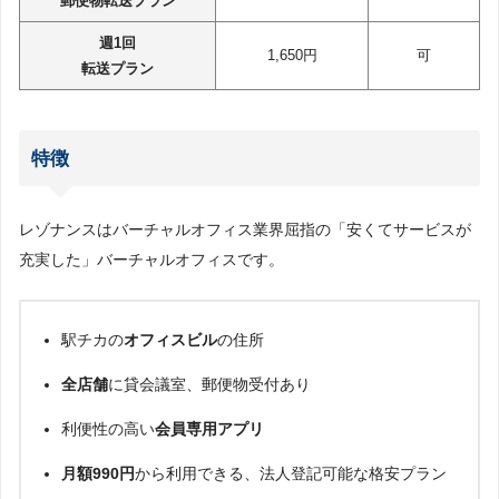
郵便物転送プラン
週1回
1,650円
可
転送プラン
特徴
レゾナンスはバーチャルオフィス業界屈指の「安くてサービスが
充実した」バーチャルオフィスです。
駅チカの
オフィスビル
の住所
全店舗
に貸会議室、郵便物受付あり
利便性の高い
会員専用アプリ
月額990円
から利用できる、法人登記可能な格安プラン