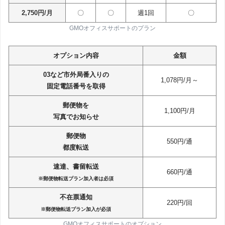
2,750円/月
〇
〇
週1回
〇
GMOオフィスサポートのプラン
オプション内容
金額
03など市外局番入りの
1,078円/月～
固定電話番号を取得
郵便物を
1,100円/月
写真でお知らせ
郵便物
550円/通
都度転送
速達、書留転送
660円/通
※郵便物転送プラン加入者は必須
不在票通知
220円/回
※郵便物転送プラン加入が必須
GMOオフィスサポートのオプション