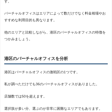
す。
カスタマープラス
クロスコープ
バーチャルオフィスはエリアによって数だけでなく料金相場やお
faro
BIZPORT（ビズポート）銀座
すすめな利用目的も異なります。
RISE OFFICE
ハーバーズ 表参道
他のエリアと比較しながら、港区のバーチャルオフィスの特徴を
タピオカ
つかみましょう。
START UP（スタートアップ）青山店
NAGAYA AOYAMA
青山アラマンダワークコート
港区のバーチャルオフィスを分析
Dols dessin（ドルズデッサン）
赤坂アントレサロン
fabbit
港区はバーチャルオフィスの激戦区の1つです。
10BAN OFFICE（十番オフィス）
MEW（ミュー）
私が調べただけでも36のバーチャルオフィスがありました。
三田/赤坂・溜池山王ビジネスセンター
セルオフィス赤坂
店舗数では50を超えます。
BIRTH WORK
LiFEREE WORK（ライフリーワーク）新橋
選択肢が多い分、選ぶのが非常に困難なエリアでもあります。
TeaTree Studio（ティートゥリースタジオ）