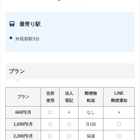
最寄り駅
外苑前駅3分
プラン
住所
法人
郵便物
LINE
プラン
使用
登記
転送
郵便通知
660円/月
〇
×
なし
×
1,650円/月
〇
〇
月1回
〇
2,200円/月
〇
〇
隔週
〇