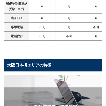
郵便物到着連絡
可
可
可
受取・転送
共有FAX
可
可
可
専用電話
不可
可
不可
電話代行
不可
不可
可
大阪日本橋エリアの特徴