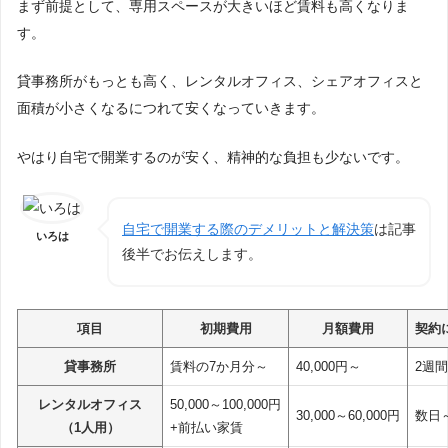
まず前提として、専用スペースが大きいほど賃料も高くなりま
起業時はとにかく固定費を減らすのがポイント
す。
貸事務所がもっとも高く、レンタルオフィス、シェアオフィスと
面積が小さくなるにつれて安くなっていきます。
やはり自宅で開業するのが安く、精神的な負担も少ないです。
自宅で開業する際のデメリットと解決策
は記事
いろは
後半でお伝えします。
項目
初期費用
月額費用
契約
貸事務所
賃料の7か月分～
40,000円～
2週
レンタルオフィス
50,000～100,000円
30,000～60,000円
数日
（1人用）
+前払い家賃