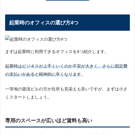
自宅で起業は最もコスパが良いが、住所という
問題点がある
起業時のオフィスの選び方4つ
自宅を起業時のオフィスとして利用する際の
注意点
「一等地の住所だけ借りる」バーチャルオフ
ィスという新たな選択肢
バーチャルオフィスなら、月5,000円あれば一
まずは起業時に利用できるオフィスを4つ紹介します。
等地の住所が手に入る
起業時はビジネスが上手くいくのか不安が大きく、さらに固定費
バーチャルオフィスとは
の支払いがあると精神的に辛くなります
。
バーチャルオフィスを簡単に説明
バーチャルオフィスのデメリット
一等地の築浅ビルの方が住所も見栄えも良いですが、まずは小さ
バーチャルオフィスを利用するメリット
くスタートしましょう。
起業におすすめなバーチャルオフィス
利用パターン別のおすすめ早見表
ワンストップビジネスセンター
専用のスペースが広いほど賃料も高い
バーチャルオフィス1
DMMバーチャルオフィス