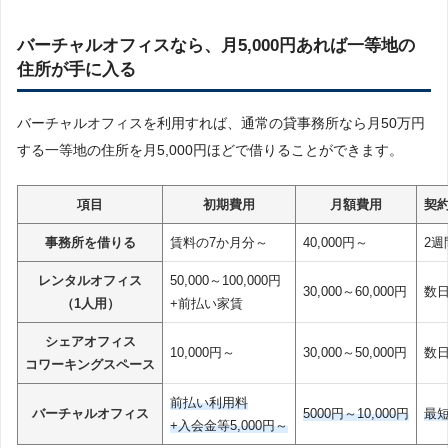
バーチャルオフィスなら、月5,000円あれば一等地の
住所が手に入る
バーチャルオフィスを利用すれば、通常の貸事務所なら月50万円
する一等地の住所を月5,000円ほどで借りることができます。
項目
初期費用
月額費用
契
事務所を借りる
賃料の7か月分～
40,000円～
2週
レンタルオフィス
50,000～100,000円
30,000～60,000円
数
（1人用）
+前払い家賃
シェアオフィス
10,000円～
30,000～50,000円
数
コワーキングスペース
前払い利用料
バーチャルオフィス
5000円～10,000円
最
+入会金等5,000円～