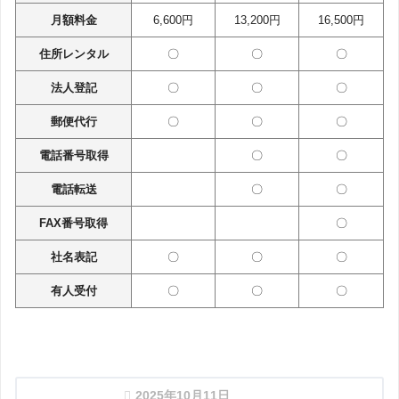
月額料金
6,600円
13,200円
16,500円
住所レンタル
〇
〇
〇
法人登記
〇
〇
〇
郵便代行
〇
〇
〇
電話番号取得
〇
〇
電話転送
〇
〇
FAX番号取得
〇
社名表記
〇
〇
〇
有人受付
〇
〇
〇
2025年10月11日