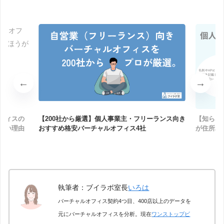
フィスの
【200社から厳選】個人事業主・フリーランス向き
【知らな
良い理由
おすすめ格安バーチャルオフィス4社
が住所バ
執筆者：ブイラボ室長
いろは
バーチャルオフィス契約4つ目、400店以上のデータを
元にバーチャルオフィスを分析。現在
ワンストップビ