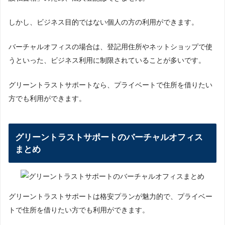
郵便物の週１回転送
しかし、ビジネス目的ではない個人の方の利用ができます。
即時転送可能
バーチャルオフィスの場合は、登記用住所やネットショップで使
到着した郵便物の詳細確認
うといった、ビジネス利用に制限されていることが多いです。
貸し会議室あり
グリーントラストサポートなら、プライベートで住所を借りたい
来客対応or社名掲示
方でも利用ができます。
個人事業主・フリーランス向き
グリーントラストサポートのバーチャルオフィス
まとめ
郵便物の月１回以上の転送
即時転送可能
グリーントラストサポートは格安プランが魅力的で、プライベー
到着した郵便物の詳細確認可能
トで住所を借りたい方でも利用ができます。