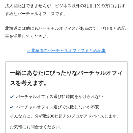
法人登記可能なプランあり
法人登記はできませんが、ビジネス以外の利用目的の方にはおす
貸し会議室あり
すめなバーチャルオフィスです。
北海道には他にもバーチャルオフィスがあるので、ぜひまとめ記
事を活用してください。
ネットショップ販売者向き
> 北海道のバーチャルオフィスまとめ記事
住所の使い方に制限なし
貸し会議室なし
一緒にあなたにぴったりなバーチャルオフィ
返品物対応あり
スを考えます。
到着した郵便物の詳細確認可能
バーチャルオフィス選びに時間をかけられない
即時転送可能
バーチャルオフィス選びで失敗しないか不安
そんな方に、分析数200社超えのプロがアドバイスします。
お気軽にお問合せください。